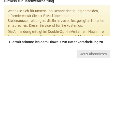
Hinweis zur Datenverarbeitung
Wenn Sie sich für unsere Job-Benachrichtigung anmelden,
informieren wir Sie per E-Mail über neue
Stellenausschreibungen, die Ihren zuvor festgelegten Kriterien
entsprechen. Dieser Service ist für Sie kostenlos.
Die Anmeldung erfolgt im Double-Opt-In-Verfahren. Nach Ihrer
Anmeldung erhalten Sie eine Bestätigungs-E-Mail, in der Sie die
Anmeldung bestätigen müssen. Sie können den Empfang der
Hiermit stimme ich dem Hinweis zur Datenverarbeitung zu.
Job-Benachrichtigung jederzeit widersprechen (Opt-Out).
Einen Abmeldelink finden Sie in jeder E-Mail. Zur Optimierung
Jetzt abonnieren
des Job-Benachrichtigungsdienstes messen wir, wie häufig die
E-Mails geöffnet werden (Tracking). Wir speichern
ausschließlich Ihre E-Mail-Adresse sowie ggf. freiwillig
angegebene Kriterien (z. B. gewünschte Berufsgruppe,
Standort). Sobald Sie den Job-Newsletter abbestellen, wird
Ihre E-Mail-Adresse gelöscht. Die Verarbeitung erfolgt auf
Grundlage Ihrer Einwilligung gemäß Art. 6 Abs. 1 lit. a DSGVO.